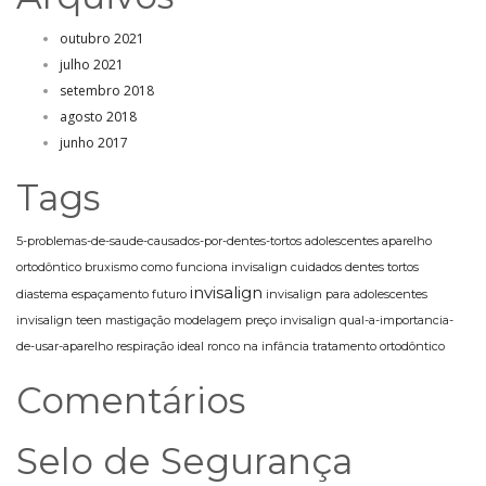
outubro 2021
julho 2021
setembro 2018
agosto 2018
junho 2017
Tags
5-problemas-de-saude-causados-por-dentes-tortos
adolescentes
aparelho
ortodôntico
bruxismo
como funciona invisalign
cuidados
dentes tortos
invisalign
diastema
espaçamento
futuro
invisalign para adolescentes
invisalign teen
mastigação
modelagem
preço invisalign
qual-a-importancia-
de-usar-aparelho
respiração ideal
ronco na infância
tratamento ortodôntico
Comentários
Selo de Segurança