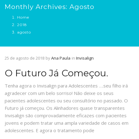
Monthly Archives: Agosto
Home
2018
agosto
25 de agosto de 2018
by
Ana Paula
in
Invisalign
O Futuro Já Começou.
Tenha agora o Invisalign para Adolescentes ….seu filho irá
agradecer com um belo sorriso! Não deixe os seus
pacientes adolescentes ou seu consultório no passado. O
Futuro já começou. Os Alinhadores quase transparentes
Invisalign são comprovadamente eficazes com pacientes
jovens e podem tratar uma ampla variedade de casos em
adolescentes. E agora o tratamento pode