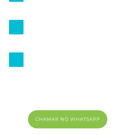
paciente.
São removíveis o que permite uma liberdade
maior no momento da alimentação e da higiene
bucal.
São confortáveis porque a movimentação
dentária é feita de modo gradual e a ativação
(troca) entre 7 a 15 dias.
Não usam fios ou metais diminuindo o risco de
acidentes e machucados na boca.
CHAMAR NO WHATSAPP